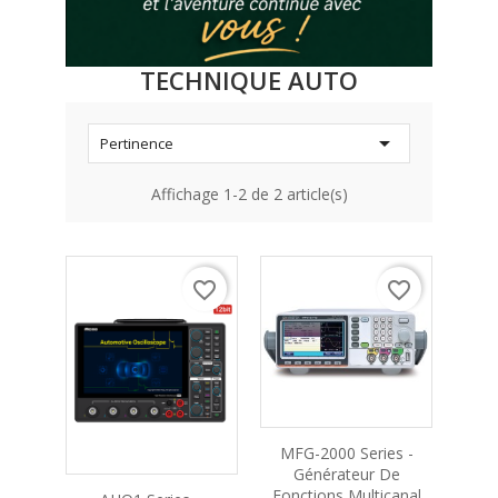
TECHNIQUE AUTO

Pertinence
Affichage 1-2 de 2 article(s)
favorite_border
favorite_border
MFG-2000 Series -
Générateur De
Fonctions Multicanal