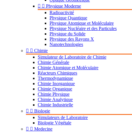


Physique Moderne
Radioactivité
Physique Quantique
Physique Atomique et Moléculaire
Physique Nucléaire et des Particules
Physique du Solide
Physique des Rayons X
Nanotechnologies


Chimie
Simulateur de Laboratoire de Chimie
Chimie Générale
Chimie Atomique et Moléculaire
Réacteurs Chimiques
Thermodynamique
Chimie Inorganique
Chimie Organique
Chimie Physique
Chimie Analytique
Chimie Industrielle


Biologie
Simulateurs de Laboratoire
Biologie Végétale


Medecine