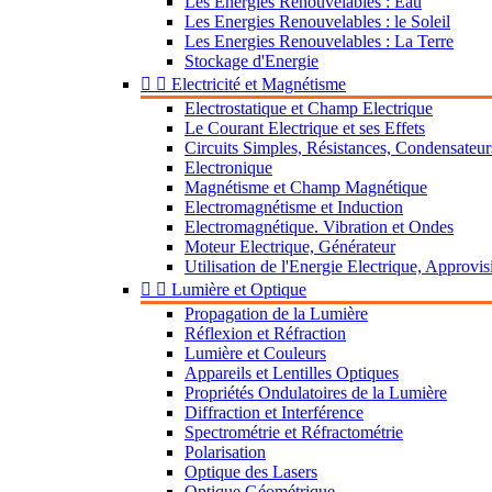
Les Energies Renouvelables : Eau
Les Energies Renouvelables : le Soleil
Les Energies Renouvelables : La Terre
Stockage d'Energie


Electricité et Magnétisme
Electrostatique et Champ Electrique
Le Courant Electrique et ses Effets
Circuits Simples, Résistances, Condensateur
Electronique
Magnétisme et Champ Magnétique
Electromagnétisme et Induction
Electromagnétique. Vibration et Ondes
Moteur Electrique, Générateur
Utilisation de l'Energie Electrique, Approv


Lumière et Optique
Propagation de la Lumière
Réflexion et Réfraction
Lumière et Couleurs
Appareils et Lentilles Optiques
Propriétés Ondulatoires de la Lumière
Diffraction et Interférence
Spectrométrie et Réfractométrie
Polarisation
Optique des Lasers
Optique Géométrique