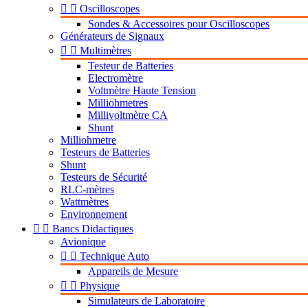


Oscilloscopes
Sondes & Accessoires pour Oscilloscopes
Générateurs de Signaux


Multimètres
Testeur de Batteries
Electromètre
Voltmètre Haute Tension
Milliohmetres
Millivoltmètre CA
Shunt
Milliohmetre
Testeurs de Batteries
Shunt
Testeurs de Sécurité
RLC-mètres
Wattmètres
Environnement


Bancs Didactiques
Avionique


Technique Auto
Appareils de Mesure


Physique
Simulateurs de Laboratoire