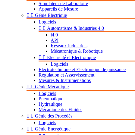
Simulateur de Laboratoire
Appareils de Mesure


Génie Electrique
Logiciels


Automatisme & Industries 4.0
i4.0
API
Réseaux industriels
Mécatronique & Robotique


Electricité et Electronique
Logiciels
Electrotechnique et Electronique de puissance
Régulation et Asservissement
Mesures & Instrumenations


Génie Mécanique
Logiciels
Pneumatique
Hydraulique
Mécanique des Fluides


Génie des Procédés
Logiciels


Génie Energétique