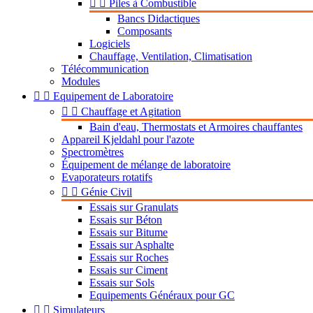


Piles à Combustible
Bancs Didactiques
Composants
Logiciels
Chauffage, Ventilation, Climatisation
Télécommunication
Modules


Equipement de Laboratoire


Chauffage et Agitation
Bain d'eau, Thermostats et Armoires chauffantes
Appareil Kjeldahl pour l'azote
Spectromètres
Équipement de mélange de laboratoire
Evaporateurs rotatifs


Génie Civil
Essais sur Granulats
Essais sur Béton
Essais sur Bitume
Essais sur Asphalte
Essais sur Roches
Essais sur Ciment
Essais sur Sols
Equipements Généraux pour GC


Simulateurs