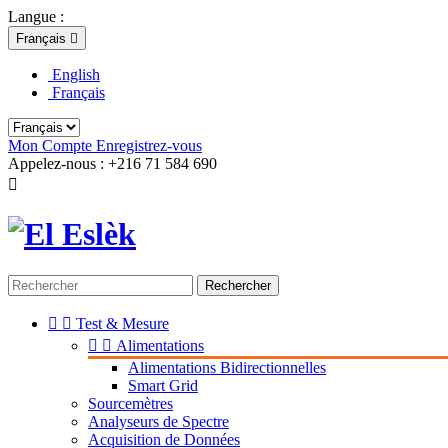
Langue :
Français

English
Français
Mon Compte
Enregistrez-vous
Appelez-nous :
+216 71 584 690

Rechercher


Test & Mesure


Alimentations
Alimentations Bidirectionnelles
Smart Grid
Sourcemètres
Analyseurs de Spectre
Acquisition de Données