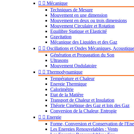


Mécanique
Techniques de Mesure
Mouvement en une dimension
Mouvement en deux ou trois dimensions
Mouvement Circulaire et Rotation
Equilibre Statique et Elasticité
Gravitation
Mécanique des Liquides et des Gaz


Oscillations et Ondes Mécaniques, Acoustiqu
Génération et Propagation du Son
Ultrasons
Mouvement Ondulatoire


Thermodynamique
Température et Chaleur
Energie Thermique
Calorimétrie
Etat de la Matière
Transport de Chaleur et Insulation
Théorie Cinétique des Gaz et lois des Gaz
Conversion de la Chaleur, Entropie


Energie
Forme, Conversion et Conservation de l'Ene
Les Energies Renouvelables : Vents