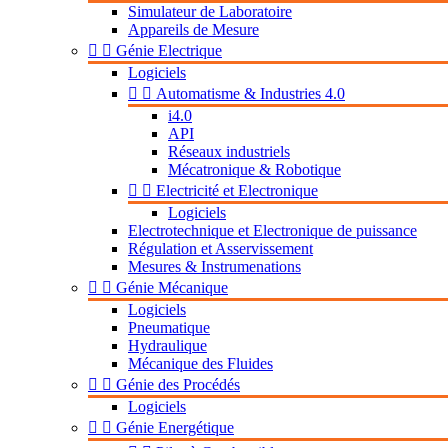
Simulateur de Laboratoire
Appareils de Mesure


Génie Electrique
Logiciels


Automatisme & Industries 4.0
i4.0
API
Réseaux industriels
Mécatronique & Robotique


Electricité et Electronique
Logiciels
Electrotechnique et Electronique de puissance
Régulation et Asservissement
Mesures & Instrumenations


Génie Mécanique
Logiciels
Pneumatique
Hydraulique
Mécanique des Fluides


Génie des Procédés
Logiciels


Génie Energétique