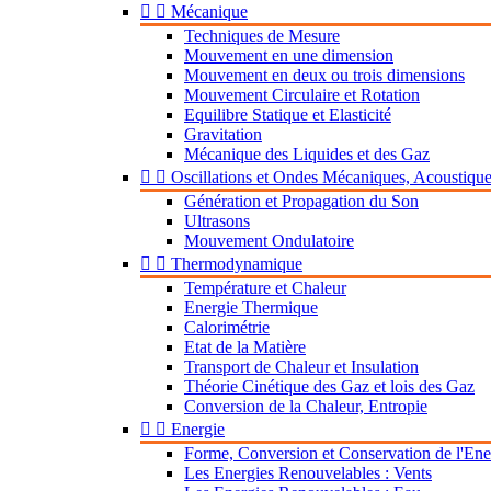


Mécanique
Techniques de Mesure
Mouvement en une dimension
Mouvement en deux ou trois dimensions
Mouvement Circulaire et Rotation
Equilibre Statique et Elasticité
Gravitation
Mécanique des Liquides et des Gaz


Oscillations et Ondes Mécaniques, Acoustiqu
Génération et Propagation du Son
Ultrasons
Mouvement Ondulatoire


Thermodynamique
Température et Chaleur
Energie Thermique
Calorimétrie
Etat de la Matière
Transport de Chaleur et Insulation
Théorie Cinétique des Gaz et lois des Gaz
Conversion de la Chaleur, Entropie


Energie
Forme, Conversion et Conservation de l'Ene
Les Energies Renouvelables : Vents