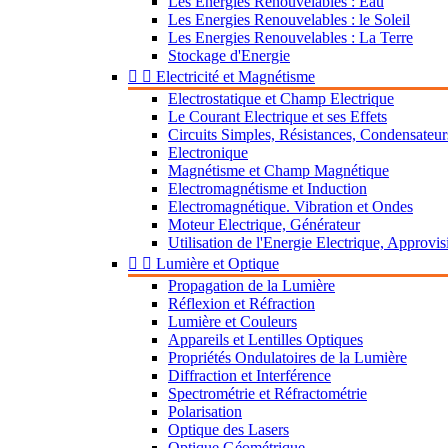
Les Energies Renouvelables : Eau
Les Energies Renouvelables : le Soleil
Les Energies Renouvelables : La Terre
Stockage d'Energie


Electricité et Magnétisme
Electrostatique et Champ Electrique
Le Courant Electrique et ses Effets
Circuits Simples, Résistances, Condensateur
Electronique
Magnétisme et Champ Magnétique
Electromagnétisme et Induction
Electromagnétique. Vibration et Ondes
Moteur Electrique, Générateur
Utilisation de l'Energie Electrique, Approv


Lumière et Optique
Propagation de la Lumière
Réflexion et Réfraction
Lumière et Couleurs
Appareils et Lentilles Optiques
Propriétés Ondulatoires de la Lumière
Diffraction et Interférence
Spectrométrie et Réfractométrie
Polarisation
Optique des Lasers
Optique Géométrique