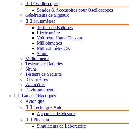


Oscilloscopes
Sondes & Accessoires pour Oscilloscopes
Générateurs de Signaux


Multimètres
Testeur de Batteries
Electromètre
Voltmètre Haute Tension
Milliohmetres
Millivoltmètre CA
Shunt
Milliohmetre
Testeurs de Batteries
Shunt
Testeurs de Sécurité
RLC-mètres
Wattmètres
Environnement


Bancs Didactiques
Avionique


Technique Auto
Appareils de Mesure


Physique
Simulateurs de Laboratoire