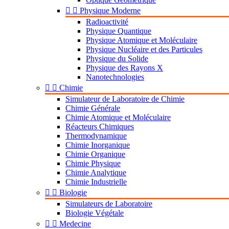


Physique Moderne
Radioactivité
Physique Quantique
Physique Atomique et Moléculaire
Physique Nucléaire et des Particules
Physique du Solide
Physique des Rayons X
Nanotechnologies


Chimie
Simulateur de Laboratoire de Chimie
Chimie Générale
Chimie Atomique et Moléculaire
Réacteurs Chimiques
Thermodynamique
Chimie Inorganique
Chimie Organique
Chimie Physique
Chimie Analytique
Chimie Industrielle


Biologie
Simulateurs de Laboratoire
Biologie Végétale


Medecine