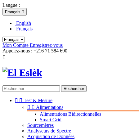
Langue :
Français

English
Français
Mon Compte
Enregistrez-vous
Appelez-nous :
+216 71 584 690

Rechercher


Test & Mesure


Alimentations
Alimentations Bidirectionnelles
Smart Grid
Sourcemètres
Analyseurs de Spectre
Acquisition de Données