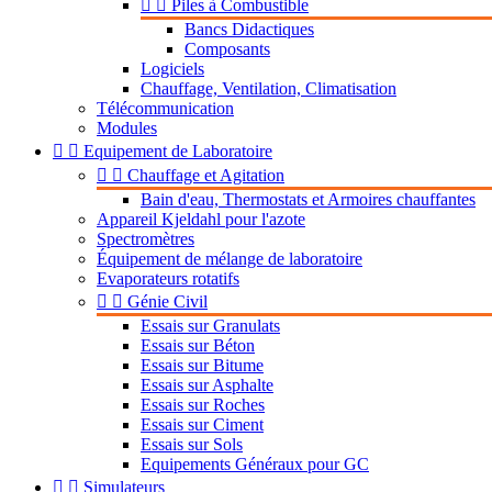


Piles à Combustible
Bancs Didactiques
Composants
Logiciels
Chauffage, Ventilation, Climatisation
Télécommunication
Modules


Equipement de Laboratoire


Chauffage et Agitation
Bain d'eau, Thermostats et Armoires chauffantes
Appareil Kjeldahl pour l'azote
Spectromètres
Équipement de mélange de laboratoire
Evaporateurs rotatifs


Génie Civil
Essais sur Granulats
Essais sur Béton
Essais sur Bitume
Essais sur Asphalte
Essais sur Roches
Essais sur Ciment
Essais sur Sols
Equipements Généraux pour GC


Simulateurs