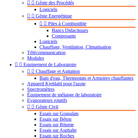


Génie des Procédés
Logiciels


Génie Energétique


Piles à Combustible
Bancs Didactiques
Composants
Logiciels
Chauffage, Ventilation, Climatisation
Télécommunication
Modules


Equipement de Laboratoire


Chauffage et Agitation
Bain d'eau, Thermostats et Armoires chauffantes
Appareil Kjeldahl pour l'azote
Spectromètres
Équipement de mélange de laboratoire
Evaporateurs rotatifs


Génie Civil
Essais sur Granulats
Essais sur Béton
Essais sur Bitume
Essais sur Asphalte
Essais sur Roches