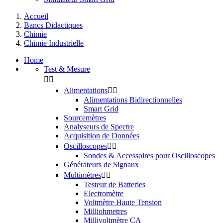
Accueil
Bancs Didactiques
Chimie
Chimie Industrielle
Home
Test & Mesure


Alimentations


Alimentations Bidirectionnelles
Smart Grid
Sourcemètres
Analyseurs de Spectre
Acquisition de Données
Oscilloscopes


Sondes & Accessoires pour Oscilloscopes
Générateurs de Signaux
Multimètres


Testeur de Batteries
Electromètre
Voltmètre Haute Tension
Milliohmetres
Millivoltmètre CA