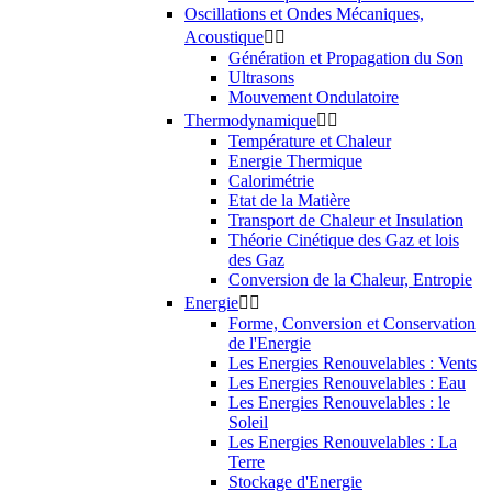
Oscillations et Ondes Mécaniques,
Acoustique


Génération et Propagation du Son
Ultrasons
Mouvement Ondulatoire
Thermodynamique


Température et Chaleur
Energie Thermique
Calorimétrie
Etat de la Matière
Transport de Chaleur et Insulation
Théorie Cinétique des Gaz et lois
des Gaz
Conversion de la Chaleur, Entropie
Energie


Forme, Conversion et Conservation
de l'Energie
Les Energies Renouvelables : Vents
Les Energies Renouvelables : Eau
Les Energies Renouvelables : le
Soleil
Les Energies Renouvelables : La
Terre
Stockage d'Energie