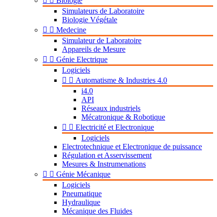


Biologie
Simulateurs de Laboratoire
Biologie Végétale


Medecine
Simulateur de Laboratoire
Appareils de Mesure


Génie Electrique
Logiciels


Automatisme & Industries 4.0
i4.0
API
Réseaux industriels
Mécatronique & Robotique


Electricité et Electronique
Logiciels
Electrotechnique et Electronique de puissance
Régulation et Asservissement
Mesures & Instrumenations


Génie Mécanique
Logiciels
Pneumatique
Hydraulique
Mécanique des Fluides