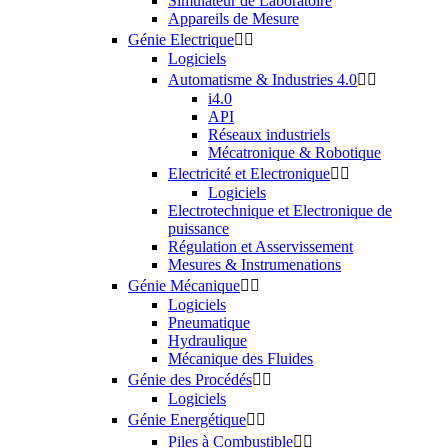
Simulateur de Laboratoire
Appareils de Mesure
Génie Electrique


Logiciels
Automatisme & Industries 4.0


i4.0
API
Réseaux industriels
Mécatronique & Robotique
Electricité et Electronique


Logiciels
Electrotechnique et Electronique de
puissance
Régulation et Asservissement
Mesures & Instrumenations
Génie Mécanique


Logiciels
Pneumatique
Hydraulique
Mécanique des Fluides
Génie des Procédés


Logiciels
Génie Energétique


Piles à Combustible

