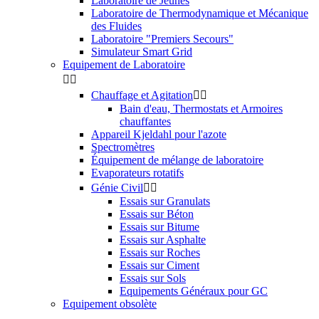
Laboratoire de Jeunes
Laboratoire de Thermodynamique et Mécanique
des Fluides
Laboratoire "Premiers Secours"
Simulateur Smart Grid
Equipement de Laboratoire


Chauffage et Agitation


Bain d'eau, Thermostats et Armoires
chauffantes
Appareil Kjeldahl pour l'azote
Spectromètres
Équipement de mélange de laboratoire
Evaporateurs rotatifs
Génie Civil


Essais sur Granulats
Essais sur Béton
Essais sur Bitume
Essais sur Asphalte
Essais sur Roches
Essais sur Ciment
Essais sur Sols
Equipements Généraux pour GC
Equipement obsolète