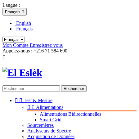
Langue :
Français

English
Français
Mon Compte
Enregistrez-vous
Appelez-nous :
+216 71 584 690

Rechercher


Test & Mesure


Alimentations
Alimentations Bidirectionnelles
Smart Grid
Sourcemètres
Analyseurs de Spectre
Acquisition de Données