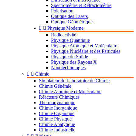
Spectrométrie et Réfractométrie
Polarisation
Optique des Lasers
Optique Géométrique


Physique Moderne
Radioactivité
Physique Quantique
Physique Atomique et Moléculaire
Physique Nucléaire et des Particules
Physique du Solide
Physique des Rayons X
Nanotechnologies


Chimie
Simulateur de Laboratoire de Chimie
Chimie Générale
Chimie Atomique et Moléculaire
Réacteurs Chimiques
Thermodynamique
Chimie Inorganique
Chimie Organique
Chimie Physique
Chimie Analytique
Chimie Industrielle