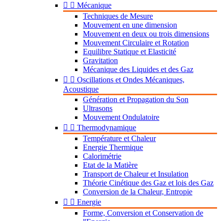


Mécanique
Techniques de Mesure
Mouvement en une dimension
Mouvement en deux ou trois dimensions
Mouvement Circulaire et Rotation
Equilibre Statique et Elasticité
Gravitation
Mécanique des Liquides et des Gaz


Oscillations et Ondes Mécaniques,
Acoustique
Génération et Propagation du Son
Ultrasons
Mouvement Ondulatoire


Thermodynamique
Température et Chaleur
Energie Thermique
Calorimétrie
Etat de la Matière
Transport de Chaleur et Insulation
Théorie Cinétique des Gaz et lois des Gaz
Conversion de la Chaleur, Entropie


Energie
Forme, Conversion et Conservation de