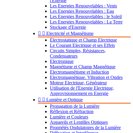
l'Energie
Les Energies Renouvelables : Vents
Les Energies Renouvelables : Eau
Les Energies Renouvelables : le Soleil
Les Energies Renouvelables : La Terre
Stockage d'Energie


Electricité et Magnétisme
Electrostatique et Champ Electrique
Le Courant Electrique et ses Effets
Circuits Simples, Résistances,
Condensateurs
Electronique
Magnétisme et Champ Magnétique
Electromagnétisme et Induction
Electromagnétique. Vibration et Ondes
Moteur Electrique, Générateur
Utilisation de l'Energie Electrique,
Approvisionnement en Energie


Lumière et Optique
Propagation de la Lumière
Réflexion et Réfraction
Lumière et Couleurs
Appareils et Lentilles Optiques
Propriétés Ondulatoires de la Lumière
Diffraction et Interférence