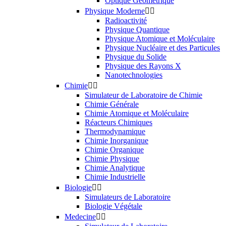
Optique Géométrique
Physique Moderne


Radioactivité
Physique Quantique
Physique Atomique et Moléculaire
Physique Nucléaire et des Particules
Physique du Solide
Physique des Rayons X
Nanotechnologies
Chimie


Simulateur de Laboratoire de Chimie
Chimie Générale
Chimie Atomique et Moléculaire
Réacteurs Chimiques
Thermodynamique
Chimie Inorganique
Chimie Organique
Chimie Physique
Chimie Analytique
Chimie Industrielle
Biologie


Simulateurs de Laboratoire
Biologie Végétale
Medecine

