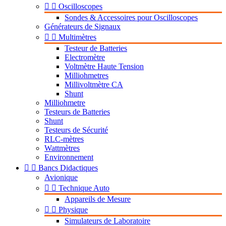


Oscilloscopes
Sondes & Accessoires pour Oscilloscopes
Générateurs de Signaux


Multimètres
Testeur de Batteries
Electromètre
Voltmètre Haute Tension
Milliohmetres
Millivoltmètre CA
Shunt
Milliohmetre
Testeurs de Batteries
Shunt
Testeurs de Sécurité
RLC-mètres
Wattmètres
Environnement


Bancs Didactiques
Avionique


Technique Auto
Appareils de Mesure


Physique
Simulateurs de Laboratoire