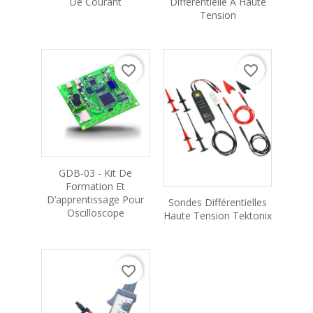
De Courant
Différentielle À Haute
Tension
favorite_border
favorite_border
GDB-03 - Kit De
Formation Et
D’apprentissage Pour
Sondes Différentielles
Oscilloscope
Haute Tension Tektonix
favorite_border