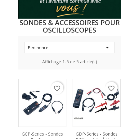
SONDES & ACCESSOIRES POUR
OSCILLOSCOPES

Pertinence
Affichage 1-5 de 5 article(s)
favorite_border
favorite_border
GCP-Series - Sondes
GDP-Series - Sondes