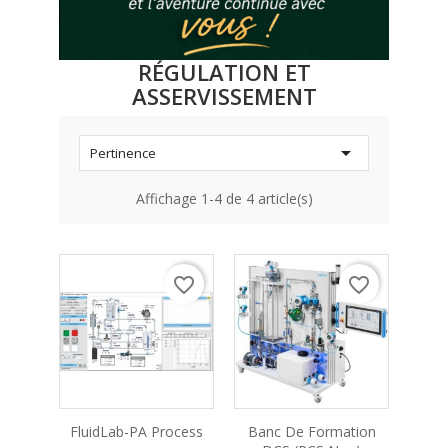
RÉGULATION ET
ASSERVISSEMENT

Pertinence
Affichage 1-4 de 4 article(s)
favorite_border
favorite_border
FluidLab-PA Process
Banc De Formation