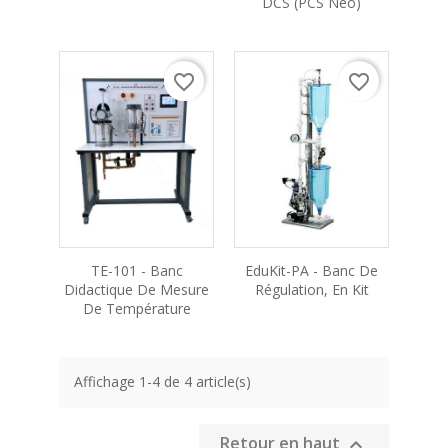
DCS (PCS Neo)
favorite_border
favorite_border
TE-101 - Banc
EduKit-PA - Banc De
Didactique De Mesure
Régulation, En Kit
De Température
Affichage 1-4 de 4 article(s)
Retour en haut
