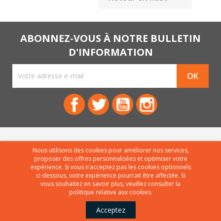
ABONNEZ-VOUS À NOTRE BULLETIN
D'INFORMATION
Facebook
Twitter
YouTube
Instagram
PRODUITS

Nous utilisons des cookies pour améliorer nos services,
proposer des offres personnalisées et optimiser votre
NOTRE COMPAGNIE

expérience. Si vous n’acceptez pas les cookies optionnels
ci-dessous, votre expérience pourrait être affectée. Si
VOTRE COMPTE

vous souhaitez en savoir plus, veuillez consulter la
politique relative aux cookies.
© 1976-2026 - Website by El Eslèk™
Acceptez
WhatsApp Chat