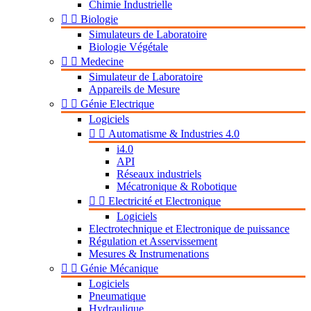
Chimie Industrielle


Biologie
Simulateurs de Laboratoire
Biologie Végétale


Medecine
Simulateur de Laboratoire
Appareils de Mesure


Génie Electrique
Logiciels


Automatisme & Industries 4.0
i4.0
API
Réseaux industriels
Mécatronique & Robotique


Electricité et Electronique
Logiciels
Electrotechnique et Electronique de puissance
Régulation et Asservissement
Mesures & Instrumenations


Génie Mécanique
Logiciels
Pneumatique
Hydraulique