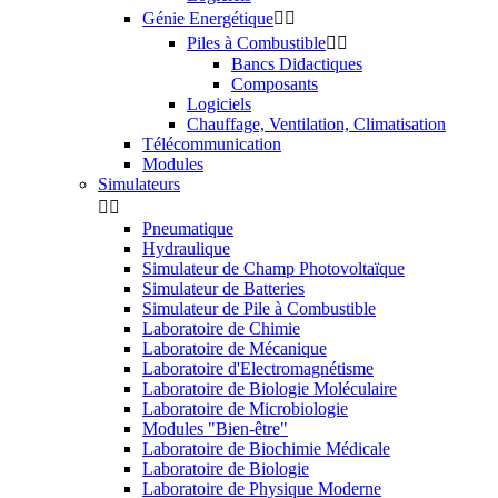
Génie Energétique


Piles à Combustible


Bancs Didactiques
Composants
Logiciels
Chauffage, Ventilation, Climatisation
Télécommunication
Modules
Simulateurs


Pneumatique
Hydraulique
Simulateur de Champ Photovoltaïque
Simulateur de Batteries
Simulateur de Pile à Combustible
Laboratoire de Chimie
Laboratoire de Mécanique
Laboratoire d'Electromagnétisme
Laboratoire de Biologie Moléculaire
Laboratoire de Microbiologie
Modules "Bien-être"
Laboratoire de Biochimie Médicale
Laboratoire de Biologie
Laboratoire de Physique Moderne