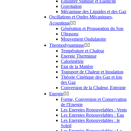
Equilibre Statique et Elasticité
Gravitation
Mécanique des Liquides et des Gaz
Oscillations et Ondes Mécaniques,
Acoustique


Génération et Propagation du Son
Ultrasons
Mouvement Ondulatoire
Thermodynamique


Température et Chaleur
Energie Thermique
Calorimétrie
Etat de la Matière
Transport de Chaleur et Insulation
Théorie Cinétique des Gaz et lois
des Gaz
Conversion de la Chaleur, Entropie
Energie


Forme, Conversion et Conservation
de l'Energie
Les Energies Renouvelables : Vents
Les Energies Renouvelables : Eau
Les Energies Renouvelables : le
Soleil
Les Energies Renouvelables : La