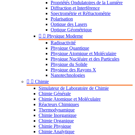
Propriétés Ondulatoires de la Lumière
Diffraction et Interférence
Spectrométrie et Réfractométrie
Polarisation
Optique des Lasers
Optique Géométrique


Physique Moderne
Radioactivité
Physique Quantique
Physique Atomique et Moléculaire
Physique Nucléaire et des Particules
Physique du Solide
Physique des Rayons X
Nanotechnologies


Chimie
Simulateur de Laboratoire de Chimie
Chimie Générale
Chimie Atomique et Moléculaire
Réacteurs Chimiques
Thermodynamique
Chimie Inorganique
Chimie Organique
Chimie Physique
Chimie Analytique