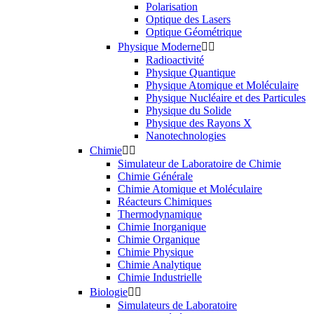
Polarisation
Optique des Lasers
Optique Géométrique
Physique Moderne


Radioactivité
Physique Quantique
Physique Atomique et Moléculaire
Physique Nucléaire et des Particules
Physique du Solide
Physique des Rayons X
Nanotechnologies
Chimie


Simulateur de Laboratoire de Chimie
Chimie Générale
Chimie Atomique et Moléculaire
Réacteurs Chimiques
Thermodynamique
Chimie Inorganique
Chimie Organique
Chimie Physique
Chimie Analytique
Chimie Industrielle
Biologie


Simulateurs de Laboratoire