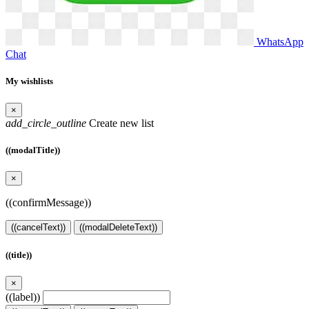
WhatsApp
Chat
My wishlists
×
add_circle_outline
Create new list
((modalTitle))
×
((confirmMessage))
((cancelText))
((modalDeleteText))
((title))
×
((label))