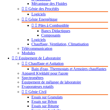
Mécanique des Fluides


Génie des Procédés
Logiciels


Génie Energétique


Piles à Combustible
Bancs Didactiques
Composants
Logiciels
Chauffage, Ventilation, Climatisation
Télécommunication
Modules


Equipement de Laboratoire


Chauffage et Agitation
Bain d'eau, Thermostats et Armoires chauffantes
Appareil Kjeldahl pour l'azote
Spectromètres
Équipement de mélange de laboratoire
Evaporateurs rotatifs


Génie Civil
Essais sur Granulats
Essais sur Béton
Essais sur Bitume