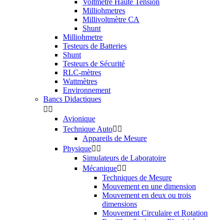
Voltmètre Haute Tension
Milliohmetres
Millivoltmètre CA
Shunt
Milliohmetre
Testeurs de Batteries
Shunt
Testeurs de Sécurité
RLC-mètres
Wattmètres
Environnement
Bancs Didactiques


Avionique
Technique Auto


Appareils de Mesure
Physique


Simulateurs de Laboratoire
Mécanique


Techniques de Mesure
Mouvement en une dimension
Mouvement en deux ou trois
dimensions
Mouvement Circulaire et Rotation