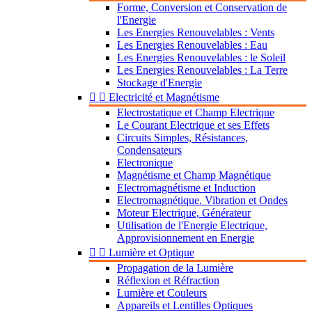
Forme, Conversion et Conservation de
l'Energie
Les Energies Renouvelables : Vents
Les Energies Renouvelables : Eau
Les Energies Renouvelables : le Soleil
Les Energies Renouvelables : La Terre
Stockage d'Energie


Electricité et Magnétisme
Electrostatique et Champ Electrique
Le Courant Electrique et ses Effets
Circuits Simples, Résistances,
Condensateurs
Electronique
Magnétisme et Champ Magnétique
Electromagnétisme et Induction
Electromagnétique. Vibration et Ondes
Moteur Electrique, Générateur
Utilisation de l'Energie Electrique,
Approvisionnement en Energie


Lumière et Optique
Propagation de la Lumière
Réflexion et Réfraction
Lumière et Couleurs
Appareils et Lentilles Optiques