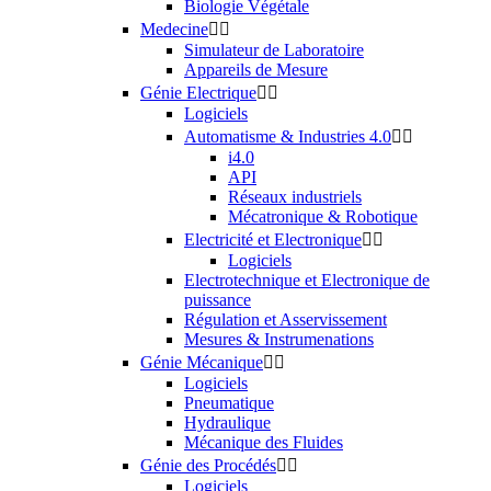
Biologie Végétale
Medecine


Simulateur de Laboratoire
Appareils de Mesure
Génie Electrique


Logiciels
Automatisme & Industries 4.0


i4.0
API
Réseaux industriels
Mécatronique & Robotique
Electricité et Electronique


Logiciels
Electrotechnique et Electronique de
puissance
Régulation et Asservissement
Mesures & Instrumenations
Génie Mécanique


Logiciels
Pneumatique
Hydraulique
Mécanique des Fluides
Génie des Procédés


Logiciels