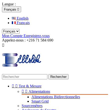
Langue :
Français

English
Français
Mon Compte
Enregistrez-vous
Appelez-nous :
+216 71 584 690

Rechercher


Test & Mesure


Alimentations
Alimentations Bidirectionnelles
Smart Grid
Sourcemètres