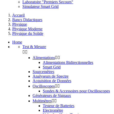
Laboratoire "Premiers Secours"
Simulateur Smart Grid
Accueil
Bancs Didactiques
Physique
Physique Moderne
Physique du Solide
Home
Test & Mesure


Alimentations


Alimentations Bidirectionnelles
Smart Grid
Sourcemètres
Analyseurs de Spectre
Acquisition de Données
Oscilloscopes


Sondes & Accessoires pour Oscilloscopes
Générateurs de Signaux
Multimètres


Testeur de Batteries
Electromètre