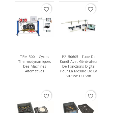
favorite_border
favorite_border
TFM-500 – Cycles
P2150605 - Tube De
Thermodynamiques
Kundt Avec Générateur
Des Machines
De Fonctions Digital
Alternatives
Pour La Mesure De La
Vitesse Du Son
favorite_border
favorite_border