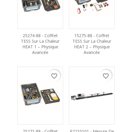
25274-88 - Coffret
15275-88 - Coffret
TESS Sur La Chaleur
TESS Sur La Chaleur
HEAT 1 – Physique
HEAT 2 – Physique
Avancée
Avancée
favorite_border
favorite_border
25271-88 - Coffret
P2210101 - Mesure De