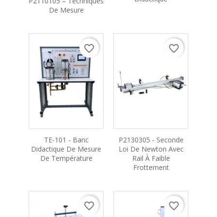
P2110105 – Techniques
De Mesure
favorite_border
favorite_border
TE-101 - Banc
P2130305 - Seconde
Didactique De Mesure
Loi De Newton Avec
De Température
Rail À Faible
Frottement
favorite_border
favorite_border