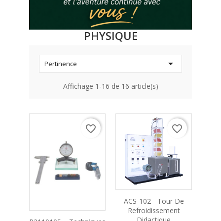
PHYSIQUE

Pertinence
Affichage 1-16 de 16 article(s)
favorite_border
favorite_border
ACS-102 - Tour De
Refroidissement
Didactique