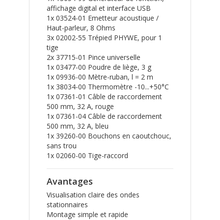
affichage digital et interface USB
1x 03524-01 Emetteur acoustique /
Haut-parleur, 8 Ohms
3x 02002-55 Trépied PHYWE, pour 1
tige
2x 37715-01 Pince universelle
1x 03477-00 Poudre de liège, 3 g
1x 09936-00 Mètre-ruban, l = 2 m
1x 38034-00 Thermomètre -10...+50°C
1x 07361-01 Câble de raccordement
500 mm, 32 A, rouge
1x 07361-04 Câble de raccordement
500 mm, 32 A, bleu
1x 39260-00 Bouchons en caoutchouc,
sans trou
1x 02060-00 Tige-raccord
Avantages
Visualisation claire des ondes
stationnaires
Montage simple et rapide