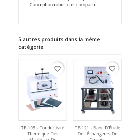
Conception robuste et compacte
5 autres produits dans la même
catégorie
favorite_border
favorite_border
TE-105 - Conductivité
TE-121 - Banc D’Étude
TE-10
Thermique Des
Des Échangeurs De
Matériaux De
Chaleur