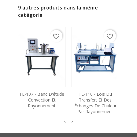
9 autres produits dans la même
catégorie
favorite_border
favorite_border
TE-107 - Banc D'étude
TE-110 - Lois Du
TE-1
Convection Et
Transfert Et Des
Des
Rayonnement
Échanges De Chaleur
Par Rayonnement