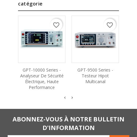
catégorie
favorite_border
favorite_border
GPT-10000 Series -
GPT-9500 Series -
GPT
Analyseur De Sécurité
Testeur Hipot
Tes
Électrique, Haute
Multicanal
Performance
ABONNEZ-VOUS À NOTRE BULLETIN
D'INFORMATION