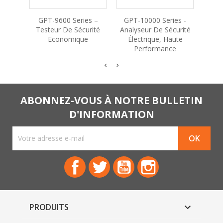
GPT-9600 Series –
GPT-10000 Series -
GPT-9
Testeur De Sécurité
Analyseur De Sécurité
Tes
Economique
Électrique, Haute
Performance
ABONNEZ-VOUS À NOTRE BULLETIN
D'INFORMATION
Facebook
Twitter
YouTube
Instagram
PRODUITS
