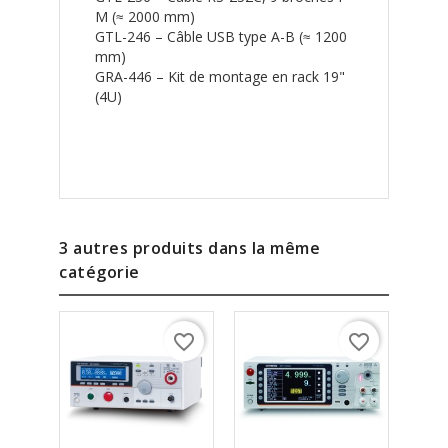
M (≈ 2000 mm)
GTL-246 – Câble USB type A-B (≈ 1200
mm)
GRA-446 – Kit de montage en rack 19"
(4U)
3 autres produits dans la même
catégorie
favorite_border
favorite_border