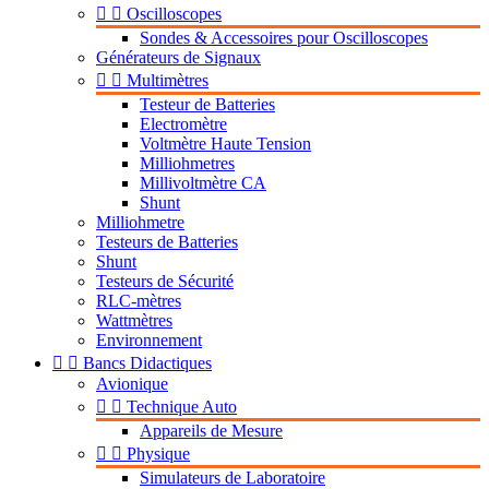


Oscilloscopes
Sondes & Accessoires pour Oscilloscopes
Générateurs de Signaux


Multimètres
Testeur de Batteries
Electromètre
Voltmètre Haute Tension
Milliohmetres
Millivoltmètre CA
Shunt
Milliohmetre
Testeurs de Batteries
Shunt
Testeurs de Sécurité
RLC-mètres
Wattmètres
Environnement


Bancs Didactiques
Avionique


Technique Auto
Appareils de Mesure


Physique
Simulateurs de Laboratoire