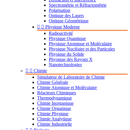
Spectrométrie et Réfractométrie
Polarisation
Optique des Lasers
Optique Géométrique


Physique Moderne
Radioactivité
Physique Quantique
Physique Atomique et Moléculaire
Physique Nucléaire et des Particules
Physique du Solide
Physique des Rayons X
Nanotechnologies


Chimie
Simulateur de Laboratoire de Chimie
Chimie Générale
Chimie Atomique et Moléculaire
Réacteurs Chimiques
Thermodynamique
Chimie Inorganique
Chimie Organique
Chimie Physique
Chimie Analytique
Chimie Industrielle