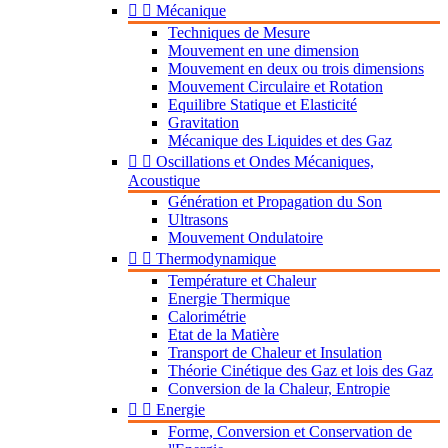


Mécanique
Techniques de Mesure
Mouvement en une dimension
Mouvement en deux ou trois dimensions
Mouvement Circulaire et Rotation
Equilibre Statique et Elasticité
Gravitation
Mécanique des Liquides et des Gaz


Oscillations et Ondes Mécaniques,
Acoustique
Génération et Propagation du Son
Ultrasons
Mouvement Ondulatoire


Thermodynamique
Température et Chaleur
Energie Thermique
Calorimétrie
Etat de la Matière
Transport de Chaleur et Insulation
Théorie Cinétique des Gaz et lois des Gaz
Conversion de la Chaleur, Entropie


Energie
Forme, Conversion et Conservation de