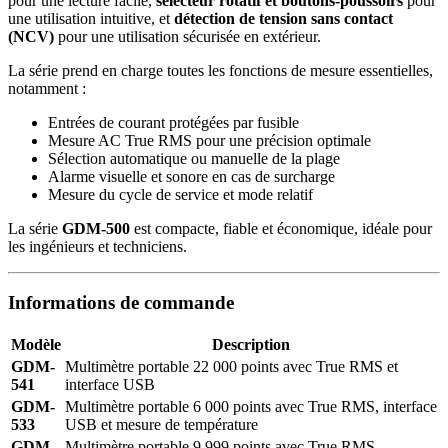
pour une lecture facile,
sélecteur rotatif et boutons-poussoirs
pour
une utilisation intuitive, et
détection de tension sans contact
(NCV)
pour une utilisation sécurisée en extérieur.
La série prend en charge toutes les fonctions de mesure essentielles,
notamment :
Entrées de courant protégées par fusible
Mesure AC True RMS pour une précision optimale
Sélection automatique ou manuelle de la plage
Alarme visuelle et sonore en cas de surcharge
Mesure du cycle de service et mode relatif
La série
GDM-500
est compacte, fiable et économique, idéale pour
les ingénieurs et techniciens.
Informations de commande
Modèle
Description
GDM-
Multimètre portable 22 000 points avec True RMS et
541
interface USB
GDM-
Multimètre portable 6 000 points avec True RMS, interface
533
USB et mesure de température
GDM-
Multimètre portable 9 999 points avec True RMS,