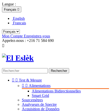
Langue :
Français

English
Français
Mon Compte
Enregistrez-vous
Appelez-nous :
+216 71 584 690

Rechercher


Test & Mesure


Alimentations
Alimentations Bidirectionnelles
Smart Grid
Sourcemètres
Analyseurs de Spectre
Acquisition de Données