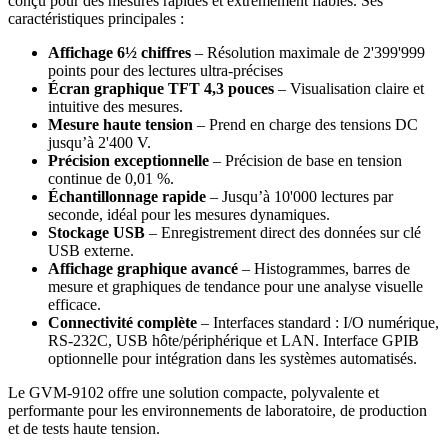
conçu pour des mesures rapides et extrêmement fiables. Ses
caractéristiques principales :
Affichage 6½ chiffres
– Résolution maximale de 2'399'999
points pour des lectures ultra-précises
Écran graphique TFT 4,3 pouces
– Visualisation claire et
intuitive des mesures.
Mesure haute tension
– Prend en charge des tensions DC
jusqu’à 2'400 V.
Précision exceptionnelle
– Précision de base en tension
continue de 0,01 %.
Échantillonnage rapide
– Jusqu’à 10'000 lectures par
seconde, idéal pour les mesures dynamiques.
Stockage USB
– Enregistrement direct des données sur clé
USB externe.
Affichage graphique avancé
– Histogrammes, barres de
mesure et graphiques de tendance pour une analyse visuelle
efficace.
Connectivité complète
– Interfaces standard : I/O numérique,
RS-232C, USB hôte/périphérique et LAN. Interface GPIB
optionnelle pour intégration dans les systèmes automatisés.
Le GVM-9102 offre une solution compacte, polyvalente et
performante pour les environnements de laboratoire, de production
et de tests haute tension.