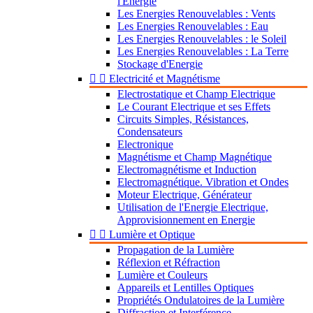
l'Energie
Les Energies Renouvelables : Vents
Les Energies Renouvelables : Eau
Les Energies Renouvelables : le Soleil
Les Energies Renouvelables : La Terre
Stockage d'Energie


Electricité et Magnétisme
Electrostatique et Champ Electrique
Le Courant Electrique et ses Effets
Circuits Simples, Résistances,
Condensateurs
Electronique
Magnétisme et Champ Magnétique
Electromagnétisme et Induction
Electromagnétique. Vibration et Ondes
Moteur Electrique, Générateur
Utilisation de l'Energie Electrique,
Approvisionnement en Energie


Lumière et Optique
Propagation de la Lumière
Réflexion et Réfraction
Lumière et Couleurs
Appareils et Lentilles Optiques
Propriétés Ondulatoires de la Lumière
Diffraction et Interférence