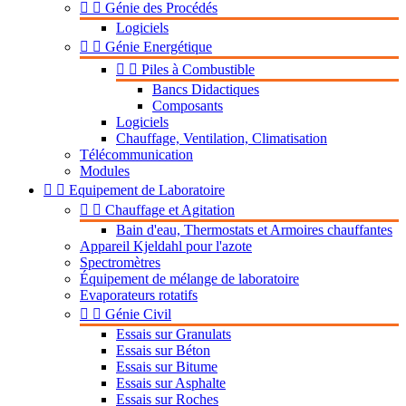


Génie des Procédés
Logiciels


Génie Energétique


Piles à Combustible
Bancs Didactiques
Composants
Logiciels
Chauffage, Ventilation, Climatisation
Télécommunication
Modules


Equipement de Laboratoire


Chauffage et Agitation
Bain d'eau, Thermostats et Armoires chauffantes
Appareil Kjeldahl pour l'azote
Spectromètres
Équipement de mélange de laboratoire
Evaporateurs rotatifs


Génie Civil
Essais sur Granulats
Essais sur Béton
Essais sur Bitume
Essais sur Asphalte
Essais sur Roches