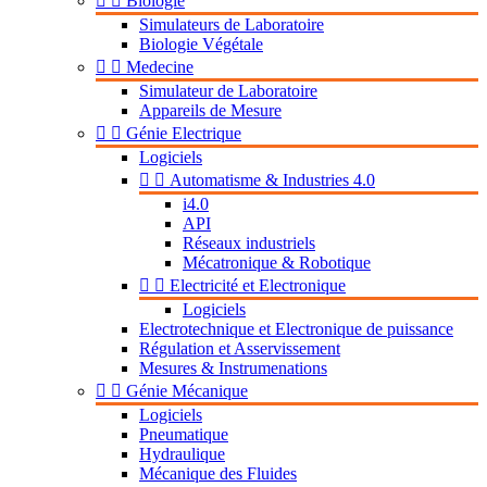


Biologie
Simulateurs de Laboratoire
Biologie Végétale


Medecine
Simulateur de Laboratoire
Appareils de Mesure


Génie Electrique
Logiciels


Automatisme & Industries 4.0
i4.0
API
Réseaux industriels
Mécatronique & Robotique


Electricité et Electronique
Logiciels
Electrotechnique et Electronique de puissance
Régulation et Asservissement
Mesures & Instrumenations


Génie Mécanique
Logiciels
Pneumatique
Hydraulique
Mécanique des Fluides