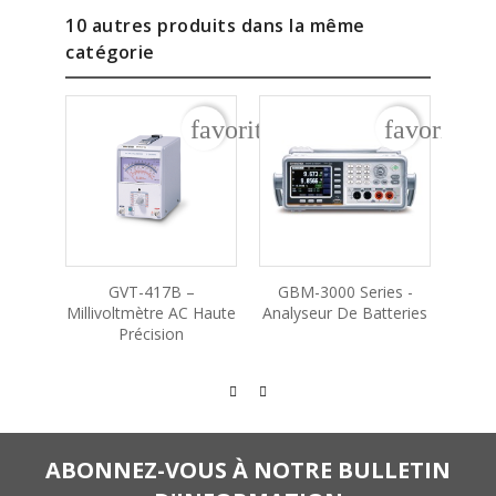
10 autres produits dans la même
catégorie
favorite_border
favorite_b
GVT-417B –
GBM-3000 Series -
GO
Millivoltmètre AC Haute
Analyseur De Batteries
Mi
Précision
ABONNEZ-VOUS À NOTRE BULLETIN