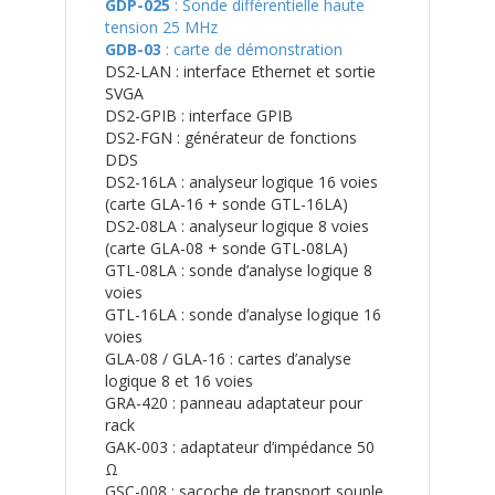
GDP-025
: Sonde différentielle haute
tension 25 MHz
GDB-03
: carte de démonstration
DS2-LAN : interface Ethernet et sortie
SVGA
DS2-GPIB : interface GPIB
DS2-FGN : générateur de fonctions
DDS
DS2-16LA : analyseur logique 16 voies
(carte GLA-16 + sonde GTL-16LA)
DS2-08LA : analyseur logique 8 voies
(carte GLA-08 + sonde GTL-08LA)
GTL-08LA : sonde d’analyse logique 8
voies
GTL-16LA : sonde d’analyse logique 16
voies
GLA-08 / GLA-16 : cartes d’analyse
logique 8 et 16 voies
GRA-420 : panneau adaptateur pour
rack
GAK-003 : adaptateur d’impédance 50
Ω
GSC-008 : sacoche de transport souple