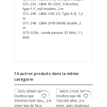
GTL-232 : câble RS-232C, 9 broches,
type F-F, null modem, 2 m
GTL-246 : câble USB 2.0, Type A-B, 1,2
m
GTL-248 : câble GPIB blindé double, 2
m
GTP-033A : sonde passive 35 MHz, 1:1,
BNC
14 autres produits dans la même
catégorie
favorite_border
favorite_border
GCP-