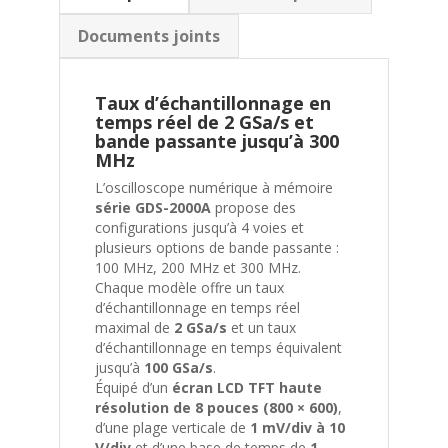
Documents joints
Taux d’échantillonnage en
temps réel de 2 GSa/s et
bande passante jusqu’à 300
MHz
L’oscilloscope numérique à mémoire
série GDS-2000A
propose des
configurations jusqu’à 4 voies et
plusieurs options de bande passante :
100 MHz, 200 MHz et 300 MHz.
Chaque modèle offre un taux
d’échantillonnage en temps réel
maximal de
2 GSa/s
et un taux
d’échantillonnage en temps équivalent
jusqu’à
100 GSa/s
.
Équipé d’un
écran LCD TFT haute
résolution de 8 pouces (800 × 600)
,
d’une plage verticale de
1 mV/div à 10
V/div
et d’une base de temps de
1