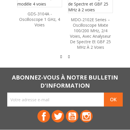
Son
GDS-3104A -
Oscilloscope 1 GHz, 4
MDO-2102E Series –
Voies
Oscilloscope Mixte
100/200 MHz, 2/4
Voies, Avec Analyseur
De Spectre Et GBF 25
MHz À 2 Voies
ABONNEZ-VOUS À NOTRE BULLETIN
D'INFORMATION
Facebook
Twitter
YouTube
Instagram