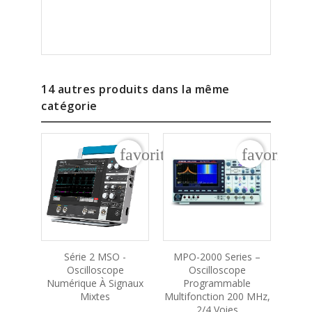
14 autres produits dans la même
catégorie
favorite_border
favorite_b
Série 2 MSO -
MPO-2000 Series –
Oscilloscope
Oscilloscope
Osci
Numérique À Signaux
Programmable
Mixtes
Multifonction 200 MHz,
2/4 Voies