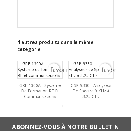
4 autres produits dans la même
catégorie
favorite_border
favorite_b
GRF-1300A - Système
GSP-9330 - Analyseur
GS
De Formation RF Et
De Spectre 9 KHz À
Anal
Communications
3,25 GHz
ABONNEZ-VOUS À NOTRE BULLETIN