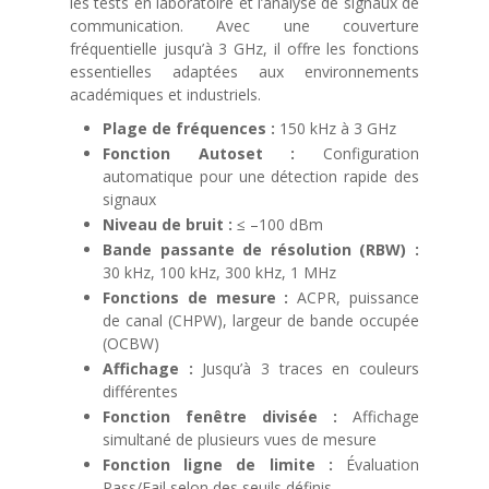
les tests en laboratoire et l’analyse de signaux de
communication. Avec une couverture
fréquentielle jusqu’à 3 GHz, il offre les fonctions
essentielles adaptées aux environnements
académiques et industriels.
Plage de fréquences :
150 kHz à 3 GHz
Fonction Autoset :
Configuration
automatique pour une détection rapide des
signaux
Niveau de bruit :
≤ –100 dBm
Bande passante de résolution (RBW) :
30 kHz, 100 kHz, 300 kHz, 1 MHz
Fonctions de mesure :
ACPR, puissance
de canal (CHPW), largeur de bande occupée
(OCBW)
Affichage :
Jusqu’à 3 traces en couleurs
différentes
Fonction fenêtre divisée :
Affichage
simultané de plusieurs vues de mesure
Fonction ligne de limite :
Évaluation
Pass/Fail selon des seuils définis