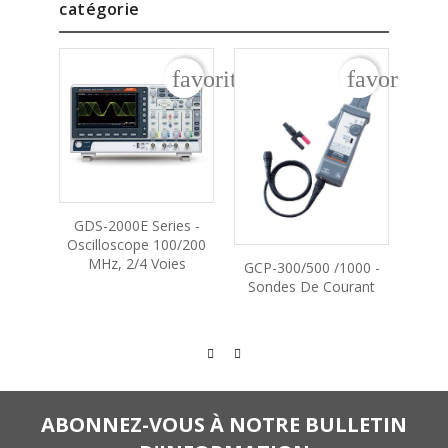
catégorie
favorite_border
favorite_b
GDS-2000E Series -
MDO-
Oscilloscope 100/200
- Os
MHz, 2/4 Voies
100
GCP-300/500 /1000 -
Voi
Sondes De Courant
ABONNEZ-VOUS À NOTRE BULLETIN