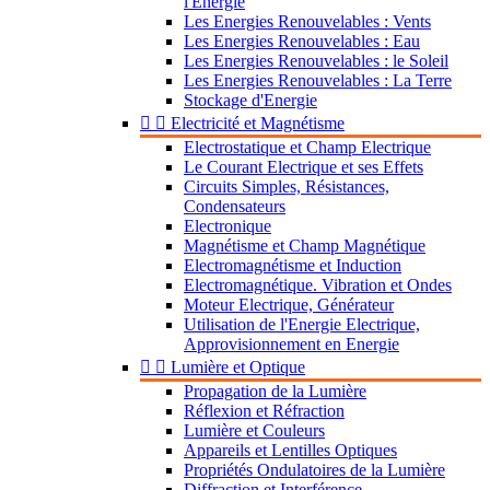
l'Energie
Les Energies Renouvelables : Vents
Les Energies Renouvelables : Eau
Les Energies Renouvelables : le Soleil
Les Energies Renouvelables : La Terre
Stockage d'Energie


Electricité et Magnétisme
Electrostatique et Champ Electrique
Le Courant Electrique et ses Effets
Circuits Simples, Résistances,
Condensateurs
Electronique
Magnétisme et Champ Magnétique
Electromagnétisme et Induction
Electromagnétique. Vibration et Ondes
Moteur Electrique, Générateur
Utilisation de l'Energie Electrique,
Approvisionnement en Energie


Lumière et Optique
Propagation de la Lumière
Réflexion et Réfraction
Lumière et Couleurs
Appareils et Lentilles Optiques
Propriétés Ondulatoires de la Lumière
Diffraction et Interférence