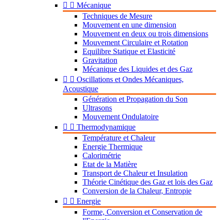


Mécanique
Techniques de Mesure
Mouvement en une dimension
Mouvement en deux ou trois dimensions
Mouvement Circulaire et Rotation
Equilibre Statique et Elasticité
Gravitation
Mécanique des Liquides et des Gaz


Oscillations et Ondes Mécaniques,
Acoustique
Génération et Propagation du Son
Ultrasons
Mouvement Ondulatoire


Thermodynamique
Température et Chaleur
Energie Thermique
Calorimétrie
Etat de la Matière
Transport de Chaleur et Insulation
Théorie Cinétique des Gaz et lois des Gaz
Conversion de la Chaleur, Entropie


Energie
Forme, Conversion et Conservation de