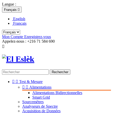
Langue :
Français

English
Français
Mon Compte
Enregistrez-vous
Appelez-nous :
+216 71 584 690

Rechercher


Test & Mesure


Alimentations
Alimentations Bidirectionnelles
Smart Grid
Sourcemètres
Analyseurs de Spectre
Acquisition de Données