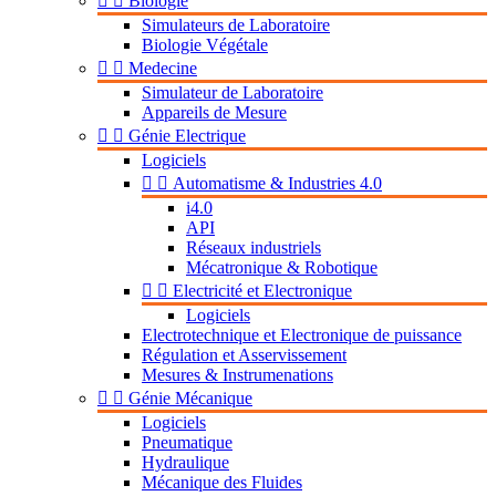


Biologie
Simulateurs de Laboratoire
Biologie Végétale


Medecine
Simulateur de Laboratoire
Appareils de Mesure


Génie Electrique
Logiciels


Automatisme & Industries 4.0
i4.0
API
Réseaux industriels
Mécatronique & Robotique


Electricité et Electronique
Logiciels
Electrotechnique et Electronique de puissance
Régulation et Asservissement
Mesures & Instrumenations


Génie Mécanique
Logiciels
Pneumatique
Hydraulique
Mécanique des Fluides