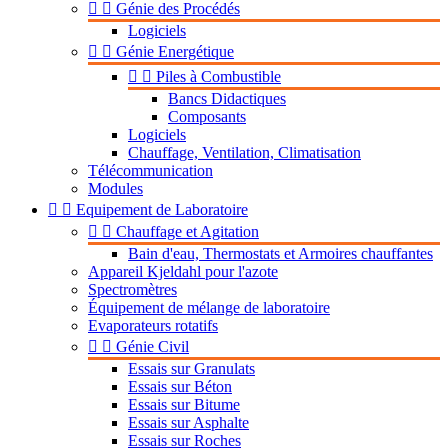


Génie des Procédés
Logiciels


Génie Energétique


Piles à Combustible
Bancs Didactiques
Composants
Logiciels
Chauffage, Ventilation, Climatisation
Télécommunication
Modules


Equipement de Laboratoire


Chauffage et Agitation
Bain d'eau, Thermostats et Armoires chauffantes
Appareil Kjeldahl pour l'azote
Spectromètres
Équipement de mélange de laboratoire
Evaporateurs rotatifs


Génie Civil
Essais sur Granulats
Essais sur Béton
Essais sur Bitume
Essais sur Asphalte
Essais sur Roches