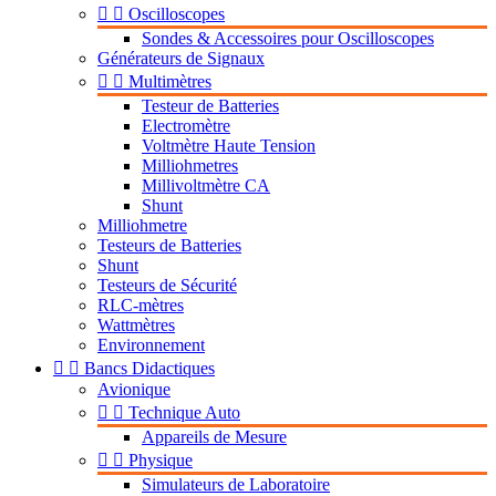


Oscilloscopes
Sondes & Accessoires pour Oscilloscopes
Générateurs de Signaux


Multimètres
Testeur de Batteries
Electromètre
Voltmètre Haute Tension
Milliohmetres
Millivoltmètre CA
Shunt
Milliohmetre
Testeurs de Batteries
Shunt
Testeurs de Sécurité
RLC-mètres
Wattmètres
Environnement


Bancs Didactiques
Avionique


Technique Auto
Appareils de Mesure


Physique
Simulateurs de Laboratoire