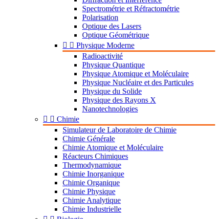
Spectrométrie et Réfractométrie
Polarisation
Optique des Lasers
Optique Géométrique


Physique Moderne
Radioactivité
Physique Quantique
Physique Atomique et Moléculaire
Physique Nucléaire et des Particules
Physique du Solide
Physique des Rayons X
Nanotechnologies


Chimie
Simulateur de Laboratoire de Chimie
Chimie Générale
Chimie Atomique et Moléculaire
Réacteurs Chimiques
Thermodynamique
Chimie Inorganique
Chimie Organique
Chimie Physique
Chimie Analytique
Chimie Industrielle