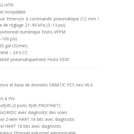
482 m³/h
ier inoxydable
rique Emerson à commande pneumatique (12 mm /
age de réglage 21–90 kPa (3–13 psi)
oportionnel numérique Festo VPPM
100 psi)
0 gal US/min)
VZWM – 24 V CC
é piloté pneumatiquement Festo VZXF
cence et base de données
SIMATIC PCS neo V6.0
55-6 PN
xRJ45 (2 ports RJ45 PROFINET)
x24VDC avec diagnostic des voies
I 2-wire HART 16 bits avec diagnostic
I HART 16 bits avec diagnostic
eur Ethernet industriel administrable