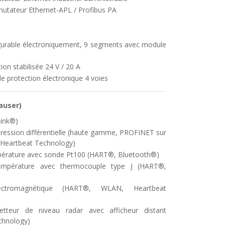
tateur Ethernet-APL / Profibus PA
igurable électroniquement, 9 segments avec module
on stabilisée 24 V / 20 A
 protection électronique 4 voies
auser
)
ink®)
ession différentielle (haute gamme, PROFINET sur
 Heartbeat Technology)
pérature avec sonde Pt100 (HART®, Bluetooth®)
empérature avec thermocouple type J (HART®,
ectromagnétique (HART®, WLAN, Heartbeat
teur de niveau radar avec afficheur distant
chnology)