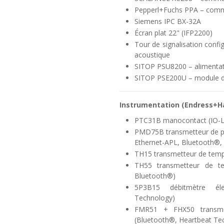
Pepperl+Fuchs PPA – commu
Siemens IPC BX-32A
Écran plat 22" (IFP2200)
Tour de signalisation conf
acoustique
SITOP PSU8200 – alimentati
SITOP PSE200U – module de
Instrumentation (
Endress+H
PTC31B manocontact (IO-L
PMD75B transmetteur de pr
Ethernet-APL, Bluetooth®,
TH15 transmetteur de tem
TH55 transmetteur de t
Bluetooth®)
5P3B15 débitmètre él
Technology)
FMR51 + FHX50 transmet
(Bluetooth®, Heartbeat Te