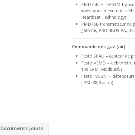
PMD75B + DA63M transmette
voies pour mesure de déb
Heartbeat Technology)
PMD75B transmetteur de pre
gamme, PROFIBUS PA, Blue
Commande des gaz (air)
Festo SPAU – capteur de pr
Festo VEMD – débitmètre m
100 LPM, Modbus®)
Festo MS6N – détendeurs 
LPM (38,8 scfm)
Documents joints