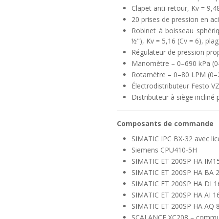
Clapet anti-retour, Kv = 9,
20 prises de pression en ac
Robinet à boisseau sphé
½"), Kv = 5,16 (Cv = 6), pl
Régulateur de pression pr
Manomètre – 0–690 kPa (0–
Rotamètre – 0–80 LPM (0–2
Électrodistributeur Festo 
Distributeur à siège inclin
Composants de commande
SIMATIC IPC BX-32 avec li
Siemens CPU410-5H
SIMATIC ET 200SP HA IM1
SIMATIC ET 200SP HA BA 2
SIMATIC ET 200SP HA DI 16
SIMATIC ET 200SP HA AI 16x
SIMATIC ET 200SP HA AQ 8x
SCALANCE XC208 – commutat