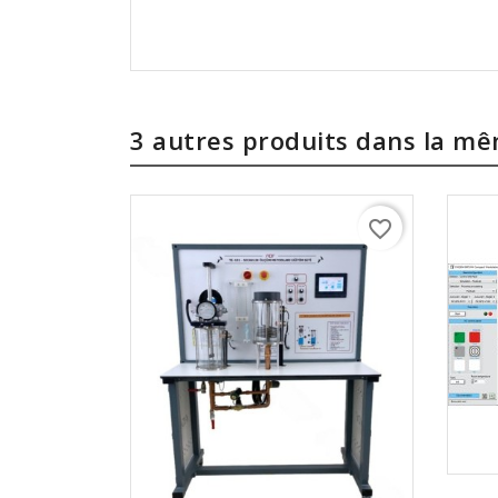
3 autres produits dans la m
favorite_border