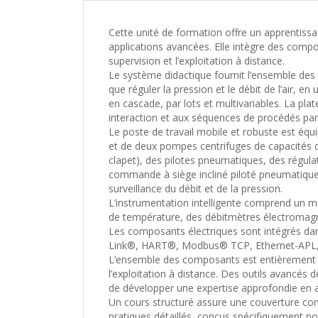
Cette unité de formation offre un apprenti
applications avancées. Elle intègre des com
supervision et l’exploitation à distance.
Le système didactique fournit l’ensemble des é
que réguler la pression et le débit de l’air, e
en cascade, par lots et multivariables. La p
interaction et aux séquences de procédés par
Le poste de travail mobile et robuste est équ
et de deux pompes centrifuges de capacités di
clapet), des pilotes pneumatiques, des régul
commande à siège incliné piloté pneumatiquem
surveillance du débit et de la pression.
L’instrumentation intelligente comprend un m
de température, des débitmètres électromagné
Les composants électriques sont intégrés dan
Link®, HART®, Modbus® TCP, Ethernet-APL,
L’ensemble des composants est entièrement 
l’exploitation à distance. Des outils avancés
de développer une expertise approfondie en 
Un cours structuré assure une couverture com
pratiques détaillés, conçus spécifiquement po