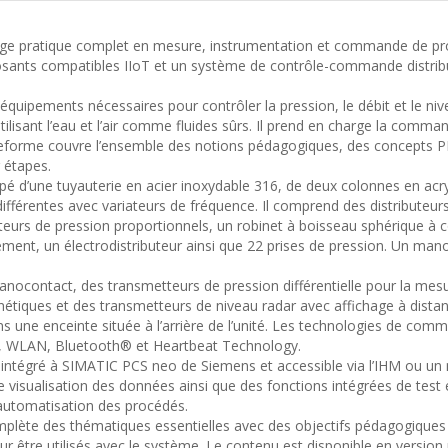
ssage pratique complet en mesure, instrumentation et commande de 
posants compatibles IIoT et un système de contrôle-commande distrib
quipements nécessaires pour contrôler la pression, le débit et le nivea
n utilisant l’eau et l’air comme fluides sûrs. Il prend en charge la comm
lateforme couvre l’ensemble des notions pédagogiques, des concepts 
 étapes.
ipé d’une tuyauterie en acier inoxydable 316, de deux colonnes en acry
fférentes avec variateurs de fréquence. Il comprend des distributeurs
ateurs de pression proportionnels, un robinet à boisseau sphérique 
ent, un électrodistributeur ainsi que 22 prises de pression. Un man
anocontact, des transmetteurs de pression différentielle pour la mesu
tiques et des transmetteurs de niveau radar avec affichage à distan
s une enceinte située à l’arrière de l’unité. Les technologies de co
 WLAN, Bluetooth® et Heartbeat Technology.
intégré à
SIMATIC PCS neo
de
Siemens
et accessible via l’IHM ou un
 de visualisation des données ainsi que des fonctions intégrées de tes
automatisation des procédés.
plète des thématiques essentielles avec des objectifs pédagogiques 
ur être utilisés avec le système. Le contenu est disponible en versio