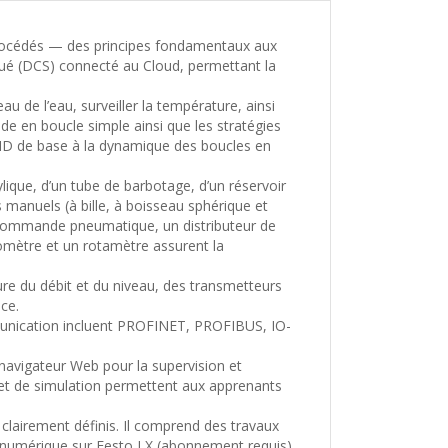
procédés — des principes fondamentaux aux
ué (DCS) connecté au Cloud, permettant la
u de l’eau, surveiller la température, ainsi
ande en boucle simple ainsi que les stratégies
PID de base à la dynamique des boucles en
lique, d’un tube de barbotage, d’un réservoir
 manuels (à bille, à boisseau sphérique et
à commande pneumatique, un distributeur de
omètre et un rotamètre assurent la
re du débit et du niveau, des transmetteurs
ce.
mmunication incluent PROFINET, PROFIBUS, IO-
 navigateur Web pour la supervision et
t et de simulation permettent aux apprenants
clairement définis. Il comprend des travaux
n numérique sur
Festo LX
(abonnement requis)