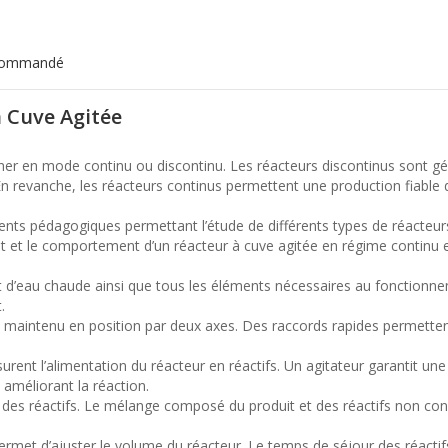
ecommandé
à Cuve Agitée
ner en mode continu ou discontinu. Les réacteurs discontinus sont gé
 En revanche, les réacteurs continus permettent une production fiable
ents pédagogiques permettant l’étude de différents types de réacteurs
t et le comportement d’un réacteur à cuve agitée en régime continu e
uit d’eau chaude ainsi que tous les éléments nécessaires au fonction
.
et maintenu en position par deux axes. Des raccords rapides permetten
ent l’alimentation du réacteur en réactifs. Un agitateur garantit u
t améliorant la réaction.
 des réactifs. Le mélange composé du produit et des réactifs non conv
permet d’ajuster le volume du réacteur. Le temps de séjour des réacti