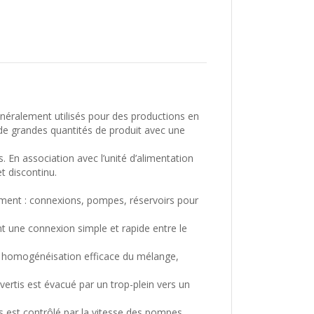
néralement utilisés pour des productions en
 de grandes quantités de produit avec une
. En association avec l’unité d’alimentation
t discontinu.
nement : connexions, pompes, réservoirs pour
t une connexion simple et rapide entre le
ne homogénéisation efficace du mélange,
ertis est évacué par un trop-plein vers un
fs est contrôlé par la vitesse des pompes.