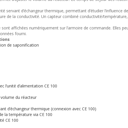
é servant d’échangeur thermique, permettant d’étudier l’influence de 
re de la conductivité. Un capteur combiné conductivité/température,
e sont affichées numériquement sur l’armoire de commande. Elles pe
 données fourni.
tions
ion de saponification
c l’unité d’alimentation CE 100
e volume du réacteur
vant d’échangeur thermique (connexion avec CE 100)
de la température via CE 100
ité CE 100