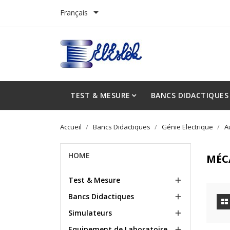

Français
TEST & MESURE
BANCS DIDACTIQUES
Accueil
Bancs Didactiques
Génie Electrique
A
HOME
MÉC
Test & Mesure

Bancs Didactiques

Simulateurs

Equipement de Laboratoire
