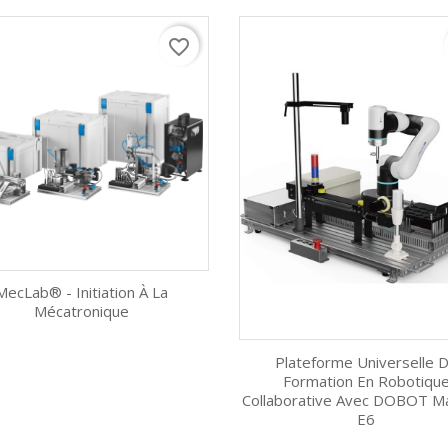
favorite_border
MecLab® - Initiation À La
Mécatronique
Aperçu rapide

Plateforme Universelle 
Formation En Robotiqu
Collaborative Avec DOBOT Ma
Aperçu rapide

E6