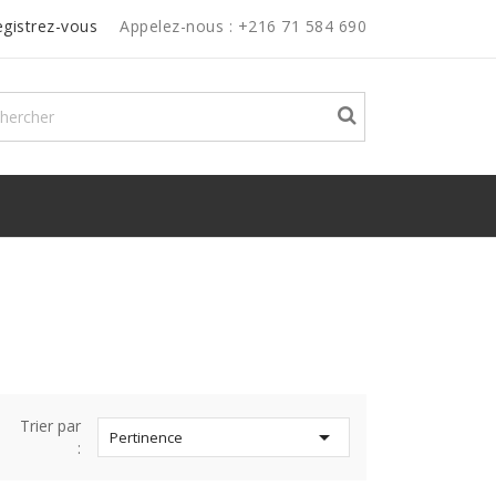
egistrez-vous
Appelez-nous :
+216 71 584 690
Trier par

Pertinence
: