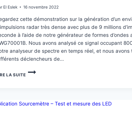
ar
El Eslek
16 novembre 2022
egardez cette démonstration sur la génération d’un en
’impulsions radar très dense avec plus de 9 millions d’i
econde à l’aide de notre générateur de formes d’ondes a
WG70001B. Nous avons analysé ce signal occupant 80
otre analyseur de spectre en temps réel, et nous avons t
ifférents déclencheurs de…
CRÉATION
IRE LA SUITE
D’ENVIRONNEMENTS
RADAR
À
HAUTE
DENSITÉ