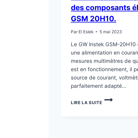
des composants él
GSM 20H10.
Par
El Eslek
5 mai 2023
Le GW Instek GSM-20H10 es
une alimentation en couran
mesures multimètres de qua
est en fonctionnement, il p
source de courant, voltmèt
parfaitement adapté…
UN
LIRE LA SUITE
OUTIL
PUISSANT
POUR
LE
TEST
DES