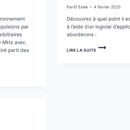
Par
El Eslek
4 février 2023
vironnement
Découvrez à quel point il e
mpulsions par
à l’aide d’un logiciel d’app
rbitraires
aborderons :
0 MHz avec
POWERING
iré parti des
LIRE LA SUITE
OUR
ELECTRIFIED
FUTURE