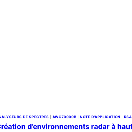
?
NALYSEURS DE SPECTRES
|
AWG70000B
|
NOTE D'APPLICATION
|
RSA
réation d’environnements radar à hau