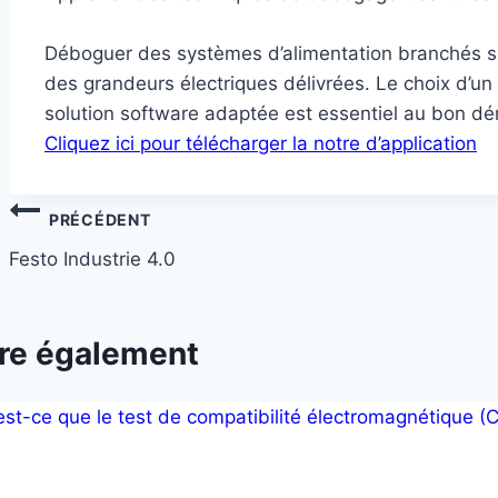
Déboguer des systèmes d’alimentation branchés su
des grandeurs électriques délivrées. Le choix d’un
solution software adaptée est essentiel au bon dé
Cliquez ici pour télécharger la notre d’application
Navigation
PRÉCÉDENT
de
Festo Industrie 4.0
l’article
ire également