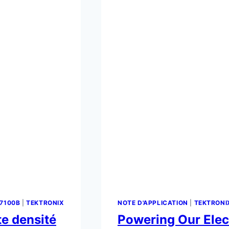
7100B
|
TEKTRONIX
NOTE D'APPLICATION
|
TEKTRONI
te densité
Powering Our Elect