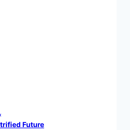
X
rified Future