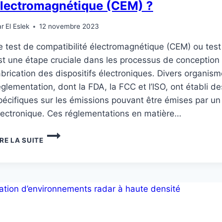
lectromagnétique (CEM) ?
ar
El Eslek
12 novembre 2023
e test de compatibilité électromagnétique (CEM) ou tes
st une étape cruciale dans les processus de conception
abrication des dispositifs électroniques. Divers organis
églementation, dont la FDA, la FCC et l’ISO, ont établi de
pécifiques sur les émissions pouvant être émises par un 
lectronique. Ces réglementations en matière…
QU’EST-
IRE LA SUITE
CE
QUE
LE
TEST
DE
COMPATIBILITÉ
ÉLECTROMAGNÉTIQUE
(CEM)