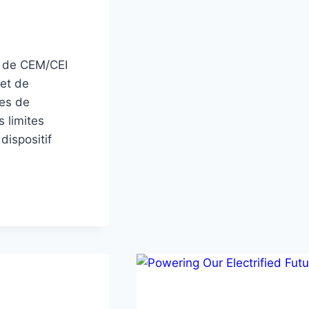
CARACTÉRISTI
DES
COMPOSANTS
ÉLECTRONIQUE
t de CEM/CEI
:
 et de
LE
SOURCE-
mes de
MÈTRE
s limites
GSM
dispositif
20H10.